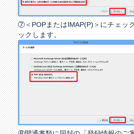
⑦＜POPまたはIMAP(P)＞にチェ
ックします。
⑧開通書類に同封の「登録情報のご